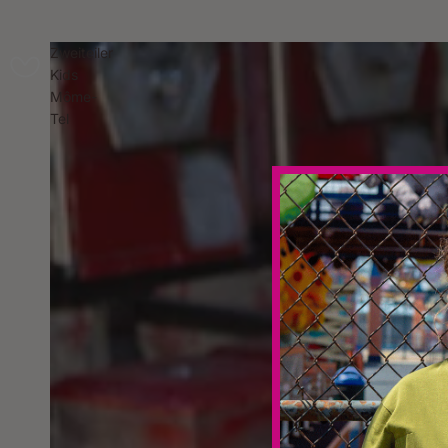
Zweiteiler
Kids
Môme-
Tel