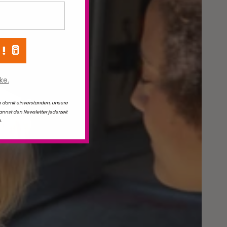
 ! 🥛
ke.
ich damit einverstanden, unsere
kannst den Newsletter jederzeit
.