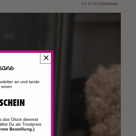
44 Artikel
Sortieren
letter an und lande
r einen
SCHEIN
ls das Glück diesmal
ältst Du als Trostpreis
rste Bestellung.)