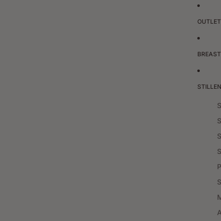
OUTLET
BREAST
STILLE
S
S